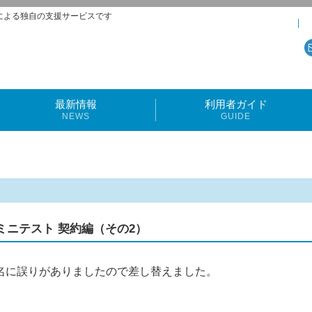
による独自の支援サービスです
最新情報
利用者ガイド
NEWS
GUIDE
情報】ミニテスト 契約編（その2）
名に誤りがありましたので差し替えました。
）